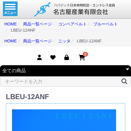
ホーム
コンベアベルト
HOME
商品一覧ページ
コンベアベルト
ブルーベルト
LBEU-12ANF
タイミングベルト
HOME
商品一覧ページ
ニッタ
LBEU-12ANF
モジュラーベルト
メカファースト
0
現地エンドレス
取扱商品一覧
コンベアベルトショップ
LBEU-12ANF
会社案内
無料お見積り