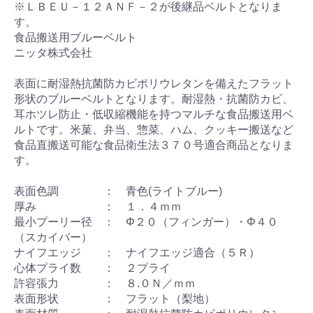
※ＬＢＥＵ－１２ＡＮＦ－２が後継品ベルトとなりま
す。
食品搬送用ブルーベルト
ニッタ株式会社
表面に耐湿熱抗菌防カビポリウレタンを備えたフラット
形状のブルーベルトとなります。耐湿熱・抗菌防カビ、
耳ホツレ防止・低収縮機能を持つマルチな食品搬送用ベ
ルトです。米菓、弁当、惣菜、ハム、クッキー搬送など
食品直搬送可能な食品衛生法３７０号適合商品となりま
す。
表面色調 ： 青色(ライトブルー)
厚み ： １．４ｍｍ
最小プーリー径 ： Φ２０（フィンガー）・Φ４０
（スカイバー）
ナイフエッジ ： ナイフエッジ適合（５Ｒ）
心体プライ数 ： ２プライ
許容張力 ： ８.０Ｎ／ｍｍ
表面形状 ： フラット（梨地）