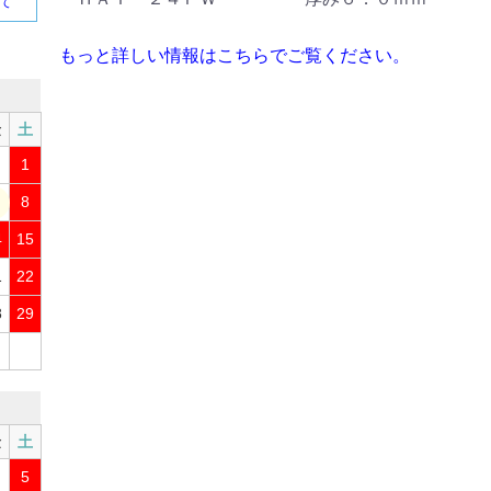
て
もっと詳しい情報はこちらでご覧ください。
金
土
1
8
4
15
1
22
8
29
金
土
5