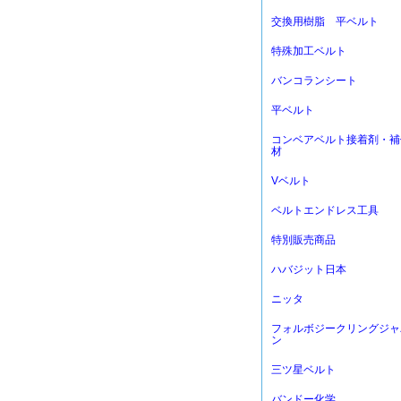
ト
フリックタッチ FT
エスコンミニ SZ
エスコンミニ SZV
ミニミニエックス MM
ミニミニエックス MM
ベルコンミニ SBM
ベルコンミニ BMG
ベルコンミニ DMH
ベルコンミニ DMG
ファインコンベヤⅡ
ファインコンベヤⅡ
ベルゴッチ 34-S1
ベルゴッチ 34-G1
光洋機械 KMTS
日工 モジュラーコン
交換用樹脂 平ベルト
ズFBH
ズFBG
緑色・１プライ
緑色・２プライ
白色・１プライ
白色・２プライ
青色・１プライ
青色・２プライ
緑色・１プライ・蛇
緑色・２プライ・蛇
白色・１プライ・蛇
白色・２プライ・蛇
青色・１プライ・蛇
青色・２プライ・蛇
ラフトップベルト
縦溝ベルト・１プラ
縦溝ベルト・２プラ
ハンプベルト・１プ
ハンプベルト・２プ
耐熱ベルト１５０℃
耐熱ベルト１５０℃
耐熱ベルト１８０℃
テフロンベルト
シリコン含浸ベルト
パチンコ・メダル搬
パーツフィーダー
特殊加工ベルト
イ
イ
エンドレス方法
スポンジ貼り合せ加
異物混入対策
プロファイル加工
特殊加工
スカート材料
ウレタンパッド
穴あけ加工
バンコランシート
平ベルト
ハーバー
ポート
コンベアベルト接着剤・補
材
Vベルト
VベルトA形
VベルトB形
VベルトC形
VベルトD形
VベルトE形
省エネレッドA形
省エネレッドB形
VベルトレッドA形
VベルトレッドB形
VベルトレッドC形
VベルトレッドM形
VベルトLA形
VベルトLB形
VベルトLC形
バンコランＶベルト
ベルトエンドレス工具
丸ベルト溶着工具
スカイバーエンドレ
フィンガーエンドレ
クイックメルト用熱
特別販売商品
ハバジット日本
TPU食品搬送用ベル
TPU食品搬送用カー
TPU抗菌防カビベル
TPU抗菌防カビベル
プレミアムTPU食品
TPU耳ホツレ防止ベ
クリーンラインベル
ブルーベルト（青色
織布ベルト
綿ベルト
フッ素フィルムベル
シリコンベルト
PVC食品搬送用ベル
ニッタ
ガード）
オレフィン）
フォルボジークリングジャ
ン
三ツ星ベルト
ママラインベルト
バンドー化学