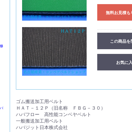
X2
X2VG
 シリー
 シリー
ベア
無料お見積も
行防止付
行防止付
行防止付
行防止付
行防止付
行防止付
イ
イ
ライ
ライ
 １プラ
 ２プラ
対応
送
工
標準エンドレス
金属レーシング
樹脂レーシング
この商品を
修
お気に
ス工具
ス工具
プレス機
ト
ブベルト
ト（ハイ
ト
ベルト
ルト
ト（ポリ
ベルト）
ト
ト
ゴム搬送加工用ベルト
ＨＡＴ－１２Ｐ（旧名称 ＦＢＧ－３０）
パ
ハバフロー 高性能コンベヤベルト
一般搬送加工用ベルト
ハバジット日本株式会社