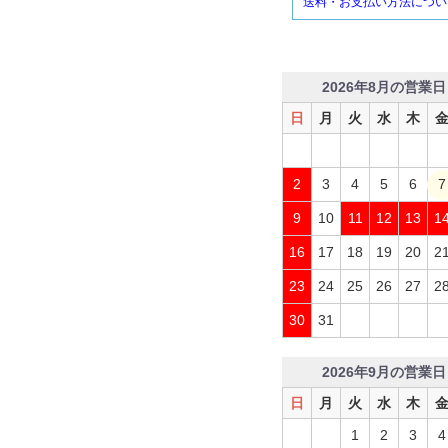
送料・お支払い方法につい
2026年8月の営業日
日
月
火
水
木
2
3
4
5
6
7
9
10
11
12
13
1
16
17
18
19
20
2
23
24
25
26
27
2
30
31
2026年9月の営業日
日
月
火
水
木
1
2
3
4