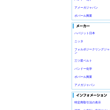
アメーガジャパン
ポバール興業
ハバジット日本
ニッタ
フォルボジークリングジャ
ン
三ツ星ベルト
バンドー化学
ポバール興業
アメガジャパン
特定商取引法の表示