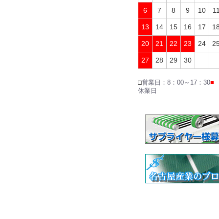
6
7
8
9
10
1
13
14
15
16
17
1
20
21
22
23
24
2
27
28
29
30
□
営業日：8：00～17：30
■
休業日