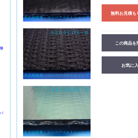
X2
X2VG
 シリー
 シリー
ベア
無料お見積も
行防止付
行防止付
行防止付
行防止付
行防止付
行防止付
イ
イ
ライ
ライ
 １プラ
 ２プラ
対応
送
工
標準エンドレス
金属レーシング
樹脂レーシング
この商品を
修
お気に
ス工具
ス工具
プレス機
ト
ブベルト
ト（ハイ
ト
ベルト
ルト
ト（ポリ
ベルト）
ト
ト
パ