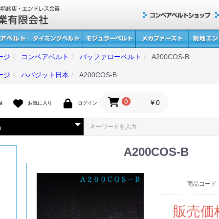
ージ
コンベアベルト
バッファローベルト
A200COS-B
ージ
ハバジット日本
A200COS-B
0
￥0
録
お気に入り
ログイン
A200COS-B
プ
ート
ト
ベルト
ト
ト
ルト
ベルト
ト
商品コード
ト
着機）
80
89
ト
プ
ウレタンコードＨ
ウレタンコードＨ用 取付金
具
販売価
ラーベル