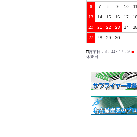
6
7
8
9
10
1
13
14
15
16
17
1
20
21
22
23
24
2
27
28
29
30
□
営業日：8：00～17：30
■
休業日