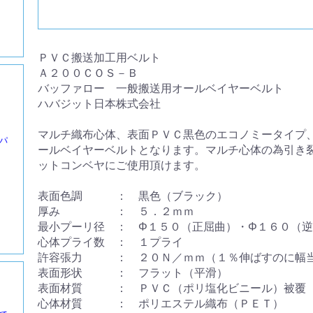
ＰＶＣ搬送加工用ベルト
Ａ２００ＣＯＳ－Ｂ
バッファロー 一般搬送用オールベイヤーベルト
ハバジット日本株式会社
マルチ織布心体、表面ＰＶＣ黒色のエコノミータイプ
パ
ールベイヤーベルトとなります。マルチ心体の為引き
ットコンベヤにご使用頂けます。
表面色調 ： 黒色（ブラック）
厚み ： ５．２ｍｍ
最小プーリ径 ： Φ１５０（正屈曲）・Φ１６０（
心体プライ数 ： １プライ
許容張力 ： ２０Ｎ／ｍｍ（１％伸ばすのに幅
表面形状 ： フラット（平滑）
表面材質 ： ＰＶＣ（ポリ塩化ビニール）被覆
心体材質 ： ポリエステル織布（ＰＥＴ）