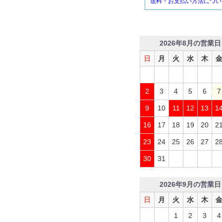
送料・お支払い方法につい
2026年8月の営業日
日
月
火
水
木
2
3
4
5
6
7
9
10
11
12
13
1
16
17
18
19
20
2
23
24
25
26
27
2
30
31
2026年9月の営業日
日
月
火
水
木
1
2
3
4