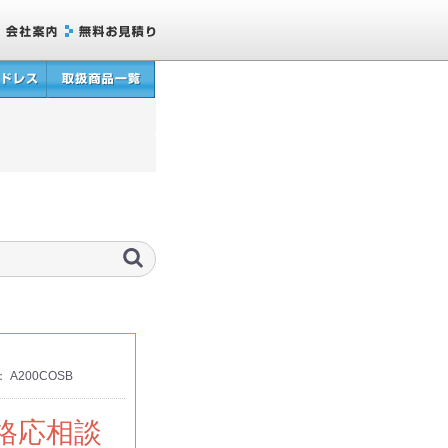
：
A200COSB
格応相談