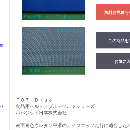
X2
X2VG
 シリー
 シリー
ベア
無料お見積も
行防止付
行防止付
行防止付
行防止付
行防止付
行防止付
イ
イ
ライ
ライ
 １プラ
 ２プラ
対応
送
工
標準エンドレス
金属レーシング
樹脂レーシング
この商品を
修
お気に
ス工具
ス工具
プレス機
ト
ブベルト
ト（ハイ
ト
ベルト
ルト
ト（ポリ
ベルト）
ト
ト
Ｔ０７ Ｂｌｕｅ
食品用ベルト／ブルーベルトシリーズ
パ
ハバジット日本株式会社
表面青色ウレタン平滑のナイフエッジ走行に適合した