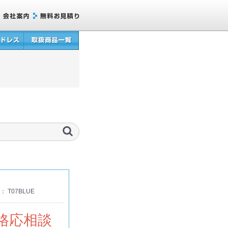
ド：
T07BLUE
格応相談