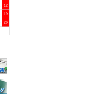
1
12
8
19
5
26