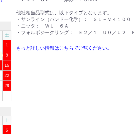
て
他社相当品型式は、以下タイプとなります。
・サンライン（バンドー化学）： ＳＬ－Ｍ４１００
・ニッタ： ＷＵ－６Ａ
・フォルボジークリング： Ｅ２／１ Ｕ０／Ｕ２ 
金
土
1
もっと詳しい情報はこちらでご覧ください。
8
4
15
1
22
8
29
金
土
5