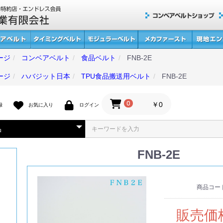
ージ
コンベアベルト
食品ベルト
FNB-2E
ージ
ハバジット日本
TPU食品搬送用ベルト
FNB-2E
0
￥0
録
お気に入り
ログイン
FNB-2E
プ
ート
ト
ベルト
ト
ト
ルト
ベルト
ト
商品コー
ト
着機）
80
89
ト
プ
ウレタンコードＨ
ウレタンコードＨ用 取付金
具
販売価
ラーベル