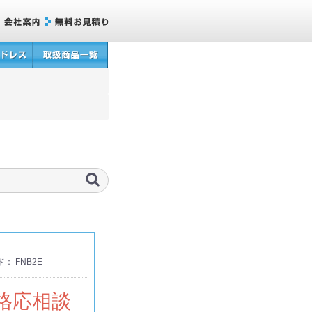
ド：
FNB2E
格応相談