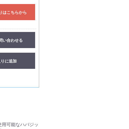
りはこちらから
問い合わせる
入りに追加
使用可能なハバジッ