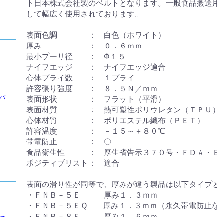
ト日本株式会社製のベルトとなります。一般食品搬送
して幅広く使用されております。
表面色調 ： 白色（ホワイト）
厚み ： ０．６ｍｍ
最小プーリ径 ： Φ１５
ナイフエッジ ： ナイフエッジ適合
心体プライ数 ： １プライ
許容張り強度 ： ８．５Ｎ／ｍｍ
パ
表面形状 ： フラット（平滑）
表面材質 ： 熱可塑性ポリウレタン（ＴＰＵ
心体材質 ： ポリエステル織布（ＰＥＴ）
許容温度 ： －１５～＋８０℃
帯電防止 ： 〇
食品衛生性 ： 厚生省告示３７０号・ＦＤＡ・
ポジティブリスト： 適合
表面の滑り性が同等で、厚みが違う製品は以下タイプ
・ＦＮＢ－５Ｅ 厚み１．３ｍｍ
・ＦＮＢ－５ＥＱ 厚み１．３ｍｍ（永久帯電防止
・ＦＮＢ－８Ｅ 厚み１．６ｍｍ