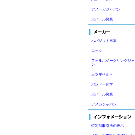
アメーガジャパン
ポバール興業
ハバジット日本
ニッタ
フォルボジークリングジャ
ン
三ツ星ベルト
バンドー化学
ポバール興業
アメガジャパン
特定商取引法の表示