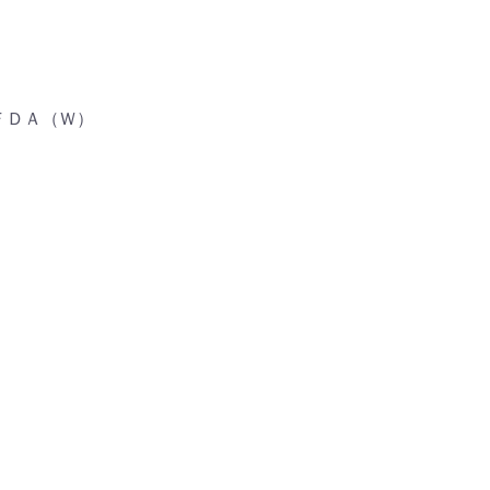
ＦＤＡ（Ｗ）