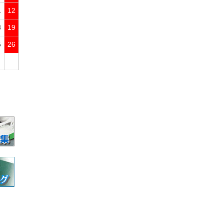
1
12
8
19
5
26