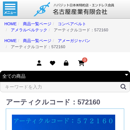
ホーム
コンベアベルト
HOME
商品一覧ページ
コンベアベルト
アメラルベルテック
アーティクルコード：572160
タイミングベルト
HOME
商品一覧ページ
アメーガジャパン
モジュラーベルト
アーティクルコード：572160
メカファースト
0
現地エンドレス
取扱商品一覧
コンベアベルトショップ
アーティクルコード：572160
会社案内
無料お見積り