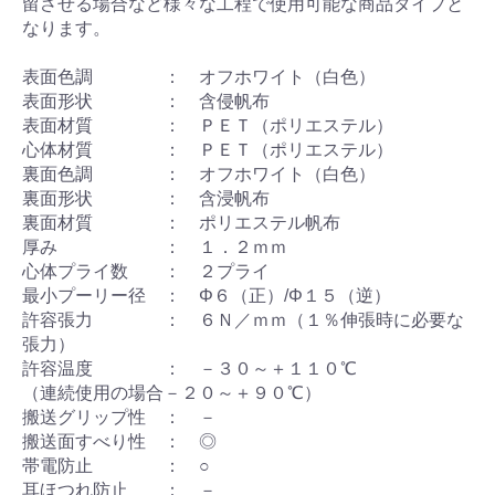
留させる場合など様々な工程で使用可能な商品タイプと
なります。
表面色調 ： オフホワイト（白色）
表面形状 ： 含侵帆布
表面材質 ： ＰＥＴ（ポリエステル）
心体材質 ： ＰＥＴ（ポリエステル）
裏面色調 ： オフホワイト（白色）
裏面形状 ： 含浸帆布
裏面材質 ： ポリエステル帆布
厚み ： １．２ｍｍ
心体プライ数 ： ２プライ
最小プーリー径 ： Φ６（正）/Φ１５（逆）
許容張力 ： ６Ｎ／ｍｍ（１％伸張時に必要な
張力）
許容温度 ： －３０～＋１１０℃
（連続使用の場合－２０～＋９０℃）
搬送グリップ性 ： －
搬送面すべり性 ： ◎
帯電防止 ： ○
耳ほつれ防止 ： －