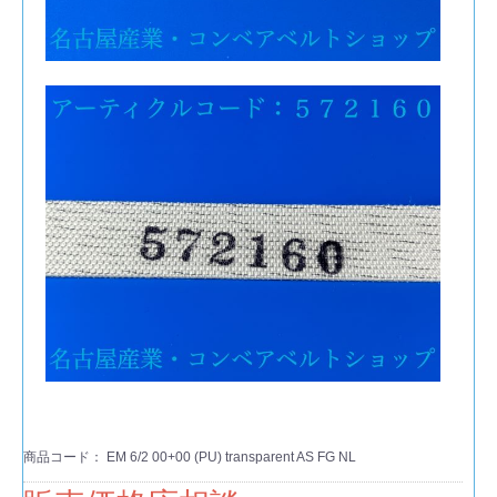
商品コード：
EM 6/2 00+00 (PU) transparent AS FG NL