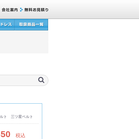
ルト 三ツ星ベルト
650
税込