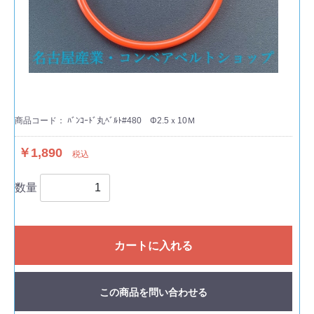
商品コード：
ﾊﾞﾝｺｰﾄﾞ丸ﾍﾞﾙﾄ#480 Φ2.5ｘ10Ｍ
￥1,890
税込
数量
カートに入れる
この商品を問い合わせる