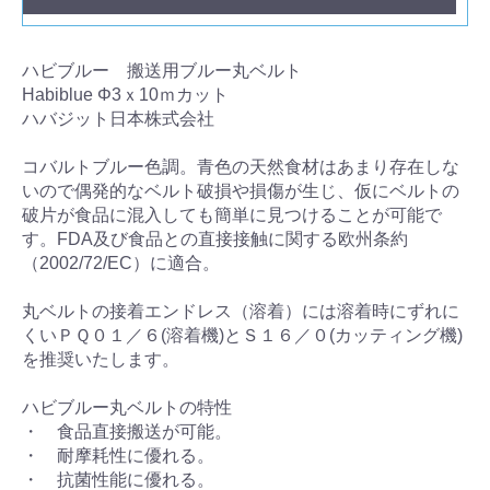
ハビブルー 搬送用ブルー丸ベルト
Habiblue Φ3ｘ10ｍカット
ハバジット日本株式会社
コバルトブルー色調。青色の天然食材はあまり存在しな
いので偶発的なベルト破損や損傷が生じ、仮にベルトの
破片が食品に混入しても簡単に見つけることが可能で
す。FDA及び食品との直接接触に関する欧州条約
（2002/72/EC）に適合。
丸ベルトの接着エンドレス（溶着）には溶着時にずれに
くいＰＱ０１／６(溶着機)とＳ１６／０(カッティング機)
を推奨いたします。
ハビブルー丸ベルトの特性
・ 食品直接搬送が可能。
・ 耐摩耗性に優れる。
・ 抗菌性能に優れる。