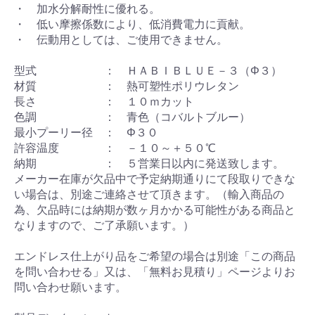
・ 加水分解耐性に優れる。
・ 低い摩擦係数により、低消費電力に貢献。
・ 伝動用としては、ご使用できません。
型式 ： ＨＡＢＩＢＬＵＥ－３（Φ３）
材質 ： 熱可塑性ポリウレタン
長さ ： １０ｍカット
色調 ： 青色（コバルトブルー）
最小プーリー径 ： Φ３０
許容温度 ： －１０～＋５０℃
納期 ： ５営業日以内に発送致します。
メーカー在庫が欠品中で予定納期通りにて段取りできな
い場合は、別途ご連絡させて頂きます。（輸入商品の
為、欠品時には納期が数ヶ月かかる可能性がある商品と
なりますので、ご了承願います。）
エンドレス仕上がり品をご希望の場合は別途「この商品
を問い合わせる」又は、「無料お見積り」ページよりお
問い合わせ願います。