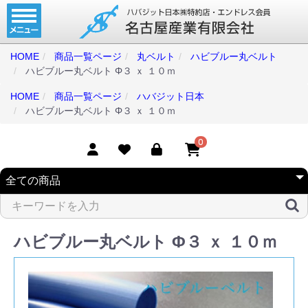
ホーム
コンベアベルト
HOME
商品一覧ページ
丸ベルト
ハビブルー丸ベルト
ハビブルー丸ベルト Φ３ ｘ １０ｍ
タイミングベルト
HOME
商品一覧ページ
ハバジット日本
モジュラーベルト
ハビブルー丸ベルト Φ３ ｘ １０ｍ
メカファースト
0
現地エンドレス
取扱商品一覧
コンベアベルトショップ
ハビブルー丸ベルト Φ３ ｘ １０ｍ
会社案内
無料お見積り